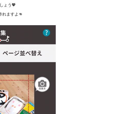
しょう💖
作れますよ👊