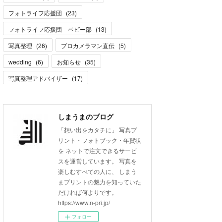
フォトライフ応援団
(
23
)
フォトライフ応援団 ベビー部
(
13
)
写真整理
(
26
)
プロカメラマン直伝
(
5
)
wedding
(
6
)
お知らせ
(
35
)
写真整理アドバイザー
(
17
)
しまうまのブログ
「想い出をカタチに」 写真プ
リント・フォトブック・年賀状
を ネットで注文できるサービ
スを運営しています。 写真を
楽しむすべての人に、 しまう
まプリントの魅力を知っていた
だければ何よりです。
https://www.n-pri.jp/
フォロー