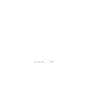
フォトブック
(
190
)