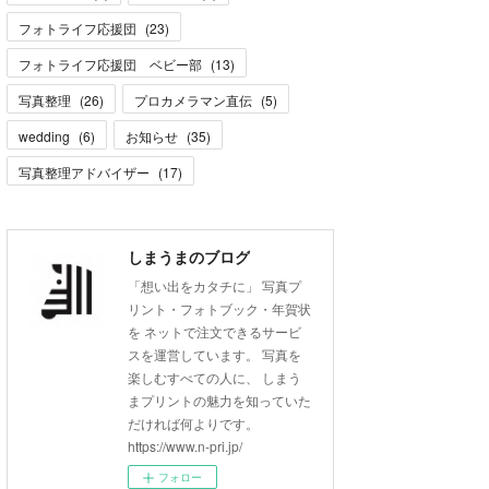
フォトライフ応援団
(
23
)
フォトライフ応援団 ベビー部
(
13
)
写真整理
(
26
)
プロカメラマン直伝
(
5
)
wedding
(
6
)
お知らせ
(
35
)
写真整理アドバイザー
(
17
)
しまうまのブログ
「想い出をカタチに」 写真プ
リント・フォトブック・年賀状
を ネットで注文できるサービ
スを運営しています。 写真を
楽しむすべての人に、 しまう
まプリントの魅力を知っていた
だければ何よりです。
https://www.n-pri.jp/
フォロー