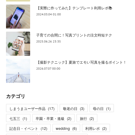
【実際に作ってみた】テンプレート利用レポ📚
2024.03.04 01:00
子育ての合間に！写真プリントの注文時短テク
2025.06.26 23:35
【撮影テクニック】夏旅でエモい写真を撮るポイント！
2026.07.07 00:00
カテゴリ
しまうまユーザー作品
(
17
)
敬老の日
(
3
)
母の日
(
1
)
七五三
(
1
)
卒園・卒業・進級
(
2
)
旅行
(
2
)
記念日・イベント
(
12
)
wedding
(
6
)
利用レポ
(
2
)