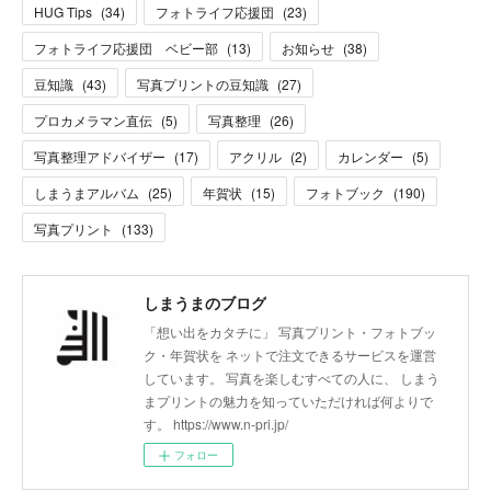
HUG Tips
(
34
)
フォトライフ応援団
(
23
)
フォトライフ応援団 ベビー部
(
13
)
お知らせ
(
38
)
豆知識
(
43
)
写真プリントの豆知識
(
27
)
プロカメラマン直伝
(
5
)
写真整理
(
26
)
写真整理アドバイザー
(
17
)
アクリル
(
2
)
カレンダー
(
5
)
しまうまアルバム
(
25
)
年賀状
(
15
)
フォトブック
(
190
)
写真プリント
(
133
)
しまうまのブログ
「想い出をカタチに」 写真プリント・フォトブッ
ク・年賀状を ネットで注文できるサービスを運営
しています。 写真を楽しむすべての人に、 しまう
まプリントの魅力を知っていただければ何よりで
す。 https://www.n-pri.jp/
フォロー