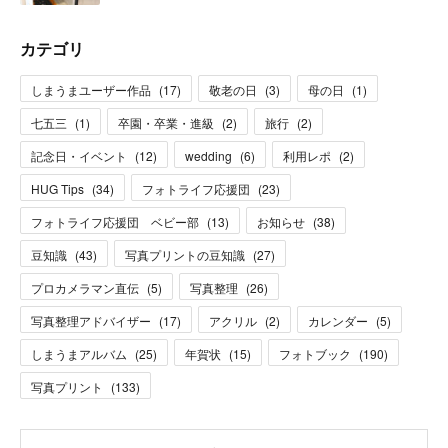
カテゴリ
しまうまユーザー作品
(
17
)
敬老の日
(
3
)
母の日
(
1
)
七五三
(
1
)
卒園・卒業・進級
(
2
)
旅行
(
2
)
記念日・イベント
(
12
)
wedding
(
6
)
利用レポ
(
2
)
HUG Tips
(
34
)
フォトライフ応援団
(
23
)
フォトライフ応援団 ベビー部
(
13
)
お知らせ
(
38
)
豆知識
(
43
)
写真プリントの豆知識
(
27
)
プロカメラマン直伝
(
5
)
写真整理
(
26
)
写真整理アドバイザー
(
17
)
アクリル
(
2
)
カレンダー
(
5
)
しまうまアルバム
(
25
)
年賀状
(
15
)
フォトブック
(
190
)
写真プリント
(
133
)