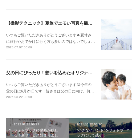
【撮影テクニック】夏旅でエモい写真を撮るポイント！
いつもご覧いただきありがとうございます☻夏休み
に旅行やおでかけに行く方も多いのではないでしょ…
2026.07.07 00:00
父の日にぴったり！想いを込めたオリジナルギフトを贈ろう🎁
いつもご覧いただきありがとうございます😊今年の
父の日は6月21日です！皆さまは父の日に向け、何…
2026.05.22 02:00
2022.01.25 06:27
2021.10.22 00:20
フォトブックに動画が残せ
“小さなイベント”をフォトブ
る！新サービス始まりまし
ックにして残そう