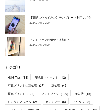
2026.07.07 00:00
【実際に作ってみた】テンプレート利用レポ📚
2024.03.04 01:00
フォトブックの保管・収納について
2024.03.09 00:00
カテゴリ
HUG Tips
(
34
)
記念日・イベント
(
12
)
写真プリントの豆知識
(
27
)
豆知識
(
43
)
写真プリント
(
133
)
フォトブック
(
190
)
年賀状
(
15
)
しまうまアルバム
(
25
)
カレンダー
(
5
)
アクリル
(
2
)
フォトライフ応援団
(
23
)
フォトライフ応援団 ベビー部
(
13
)