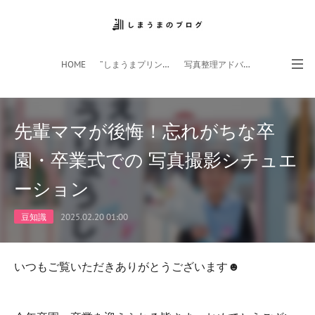
HOME
”しまうまプリント”サイト
写真整理アドバイザー
フォトライフ応援団
スマホアプリ
先輩ママが後悔！忘れがちな卒
園・卒業式での 写真撮影シチュエ
ーション
豆知識
2025.02.20 01:00
いつもご覧いただきありがとうございます☻