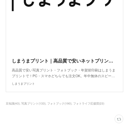
しまうまプリント｜高品質で安いネットプリント専門店
高品質で安い写真プリント・フォトブック・年賀状印刷はしまうま
プリントで！PC・スマホどちらでも注文OK。年中無休のスピー…
しまうまプリント
豆知識
(
43
)
写真プリント
(
133
)
フォトブック
(
190
)
フォトライフ応援団
(
23
)