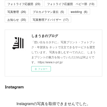
フォトライフ応援団
(
23
)
フォトライフ応援団 ベビー部
(
13
)
写真整理
(
26
)
プロカメラマン直伝
(
5
)
wedding
(
6
)
お知らせ
(
35
)
写真整理アドバイザー
(
17
)
しまうまのブログ
「想い出をカタチに」 写真プリント・フォトブッ
ク・年賀状を ネットで注文できるサービスを運営
しています。 写真を楽しむすべての人に、 しまう
まプリントの魅力を知っていただければ何よりで
す。 https://www.n-pri.jp/
フォロー
Instagram
Instagramの写真を取得できませんでした。