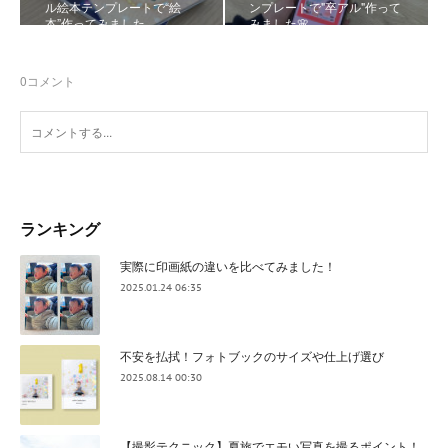
ル絵本テンプレートで“絵
ンプレートで"卒アル"作って
本”作ってみました
みました🌸
0
コメント
ランキング
実際に印画紙の違いを比べてみました！
2025.01.24 06:35
不安を払拭！フォトブックのサイズや仕上げ選び
2025.08.14 00:30
【撮影テクニック】夏旅でエモい写真を撮るポイント！