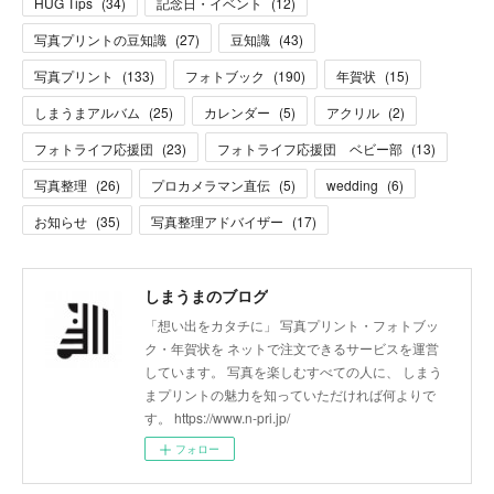
HUG Tips
(
34
)
記念日・イベント
(
12
)
写真プリントの豆知識
(
27
)
豆知識
(
43
)
写真プリント
(
133
)
フォトブック
(
190
)
年賀状
(
15
)
しまうまアルバム
(
25
)
カレンダー
(
5
)
アクリル
(
2
)
フォトライフ応援団
(
23
)
フォトライフ応援団 ベビー部
(
13
)
写真整理
(
26
)
プロカメラマン直伝
(
5
)
wedding
(
6
)
お知らせ
(
35
)
写真整理アドバイザー
(
17
)
しまうまのブログ
「想い出をカタチに」 写真プリント・フォトブッ
ク・年賀状を ネットで注文できるサービスを運営
しています。 写真を楽しむすべての人に、 しまう
まプリントの魅力を知っていただければ何よりで
す。 https://www.n-pri.jp/
フォロー