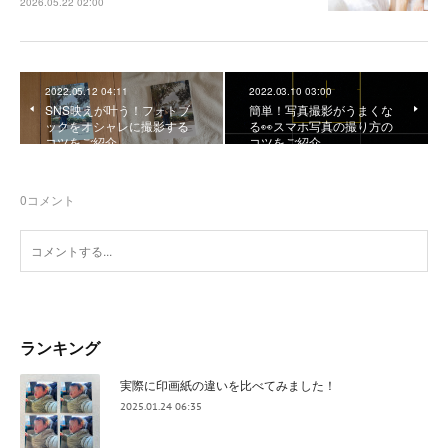
2026.05.22 02:00
2022.05.12 04:11
2022.03.10 03:00
SNS映えが叶う！フォトブ
簡単！写真撮影がうまくな
ックをオシャレに撮影する
る👀スマホ写真の撮り方の
コツをご紹介
コツをご紹介
0
コメント
ランキング
実際に印画紙の違いを比べてみました！
2025.01.24 06:35