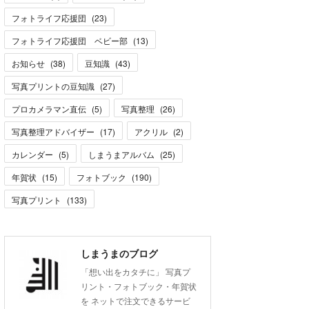
フォトライフ応援団
(
23
)
フォトライフ応援団 ベビー部
(
13
)
お知らせ
(
38
)
豆知識
(
43
)
写真プリントの豆知識
(
27
)
プロカメラマン直伝
(
5
)
写真整理
(
26
)
写真整理アドバイザー
(
17
)
アクリル
(
2
)
カレンダー
(
5
)
しまうまアルバム
(
25
)
年賀状
(
15
)
フォトブック
(
190
)
写真プリント
(
133
)
しまうまのブログ
「想い出をカタチに」 写真プ
リント・フォトブック・年賀状
を ネットで注文できるサービ