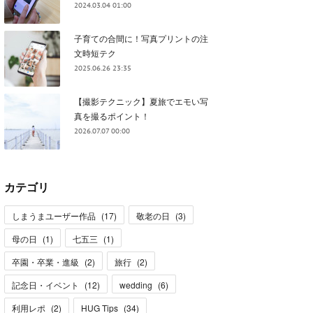
2024.03.04 01:00
子育ての合間に！写真プリントの注
文時短テク
2025.06.26 23:35
【撮影テクニック】夏旅でエモい写
真を撮るポイント！
2026.07.07 00:00
カテゴリ
しまうまユーザー作品
(
17
)
敬老の日
(
3
)
母の日
(
1
)
七五三
(
1
)
卒園・卒業・進級
(
2
)
旅行
(
2
)
記念日・イベント
(
12
)
wedding
(
6
)
利用レポ
(
2
)
HUG Tips
(
34
)