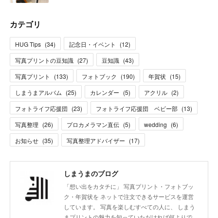
カテゴリ
HUG Tips
(
34
)
記念日・イベント
(
12
)
写真プリントの豆知識
(
27
)
豆知識
(
43
)
写真プリント
(
133
)
フォトブック
(
190
)
年賀状
(
15
)
しまうまアルバム
(
25
)
カレンダー
(
5
)
アクリル
(
2
)
フォトライフ応援団
(
23
)
フォトライフ応援団 ベビー部
(
13
)
写真整理
(
26
)
プロカメラマン直伝
(
5
)
wedding
(
6
)
お知らせ
(
35
)
写真整理アドバイザー
(
17
)
しまうまのブログ
「想い出をカタチに」 写真プリント・フォトブッ
ク・年賀状を ネットで注文できるサービスを運営
しています。 写真を楽しむすべての人に、 しまう
まプリントの魅力を知っていただければ何よりで