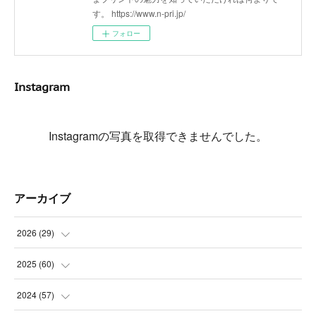
す。 https://www.n-pri.jp/
フォロー
Instagram
Instagramの写真を取得できませんでした。
アーカイブ
2026
(
29
)
(
5
)
2025
(
60
)
(
3
)
(
3
)
2024
(
57
)