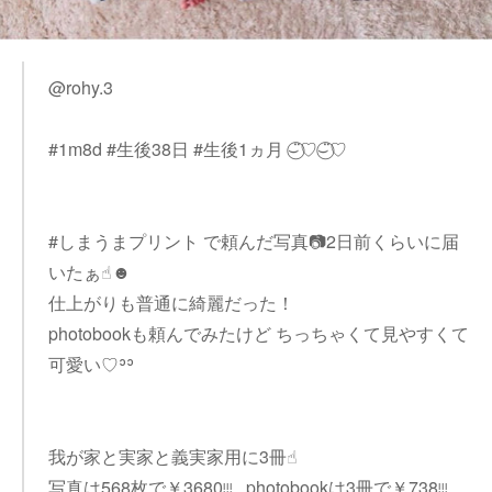
@rohy.3
#1m8d #生後38日 #生後1ヵ月 ⌣̈⃝♡⌣̈⃝♡
#しまうまプリント で頼んだ写真📷2日前くらいに届
いたぁ☝︎☻
仕上がりも普通に綺麗だった！
photobookも頼んでみたけど ちっちゃくて見やすくて
可愛い♡︎ʾʾ
我が家と実家と義実家用に3冊☝︎
写真は568枚で￥3680ᵎᵎᵎ photobookは3冊で￥738ᵎᵎᵎ