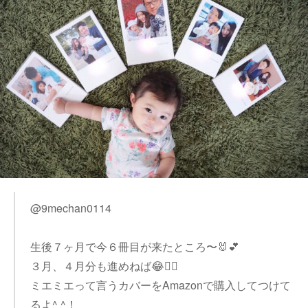
@9mechan0114
生後７ヶ月で今６冊目が来たところ〜🐰💕
３月、４月分も進めねば😂👌🏻
ミエミエって言うカバーをAmazonで購入してつけて
るよ^ ^！