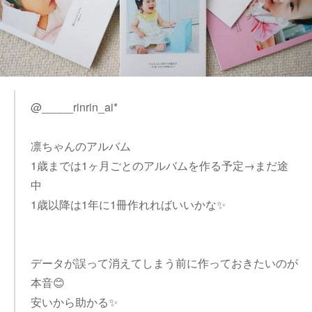
@_____rinrin_ai*
凛ちゃんのアルバム
1歳までは1ヶ月ごとのアルバムを作る予定→まだ途
中
1歳以降は1年に1冊作れればいいかな✨
データが誤って消えてしまう前に作っておきたいのが
本音😊
安いから助かる✨