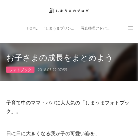
HOME
”しまうまプリント”サイト
写真整理アドバイザー
フォトライフ応援団
スマホアプリ
お子さまの成長をまとめよう
フォトブック
2018.05.22 07:55
子育て中のママ・パパに大人気の「しまうまフォトブッ
ク」。
日に日に大きくなる我が子の可愛い姿を、