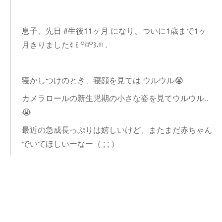
息子、先日 #生後11ヶ月 になり、ついに1歳まで1ヶ
月きりましたꉂ ꒰ ꒪⌑꒪꒱˖ᵎᵎᵎ .
寝かしつけのとき、寝顔を見ては ウルウル😭
カメラロールの新生児期の小さな姿を見てウルウル..
😭
最近の急成長っぷりは嬉しいけど、またまだ赤ちゃん
でいてほしいーなー（ ; ; ）