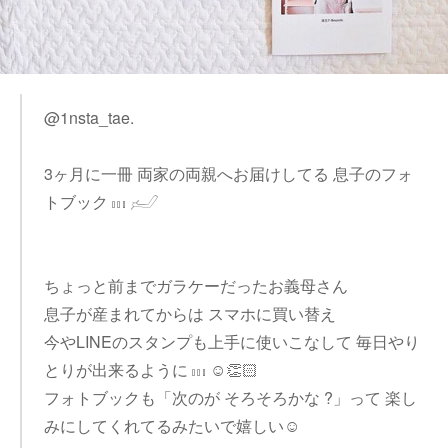
@1nsta_tae.
3ヶ月に一冊 両家の両親へお届けしてる 息子のフォ
トブック 𓏥 𓃈
ちょっと前までガラケーだったお義母さん
息子が産まれてからは スマホに買い替え
今やLINEのスタンプも上手に使いこなして 毎日やり
とりが出来るように 𓏥 ☺️👏🏻
フォトブックも「次のが そろそろかな ?」って 楽し
みにしてくれてるみたいで嬉しい☺︎