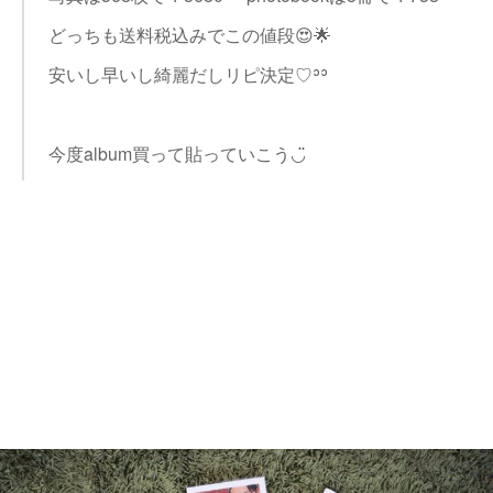
どっちも送料税込みでこの値段😍🌟
安いし早いし綺麗だしリピ決定♡︎ʾʾ
今度album買って貼っていこう◡̈︎