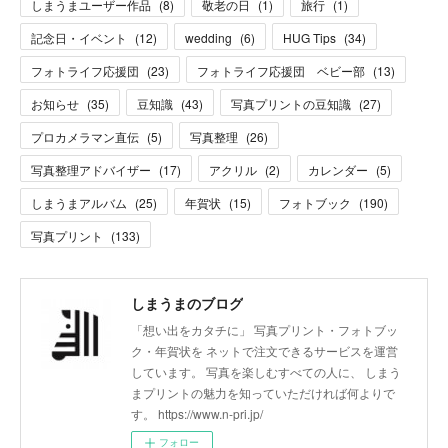
しまうまユーザー作品
(
8
)
敬老の日
(
1
)
旅行
(
1
)
記念日・イベント
(
12
)
wedding
(
6
)
HUG Tips
(
34
)
フォトライフ応援団
(
23
)
フォトライフ応援団 ベビー部
(
13
)
お知らせ
(
35
)
豆知識
(
43
)
写真プリントの豆知識
(
27
)
プロカメラマン直伝
(
5
)
写真整理
(
26
)
写真整理アドバイザー
(
17
)
アクリル
(
2
)
カレンダー
(
5
)
しまうまアルバム
(
25
)
年賀状
(
15
)
フォトブック
(
190
)
写真プリント
(
133
)
しまうまのブログ
「想い出をカタチに」 写真プリント・フォトブッ
ク・年賀状を ネットで注文できるサービスを運営
しています。 写真を楽しむすべての人に、 しまう
まプリントの魅力を知っていただければ何よりで
す。 https://www.n-pri.jp/
フォロー