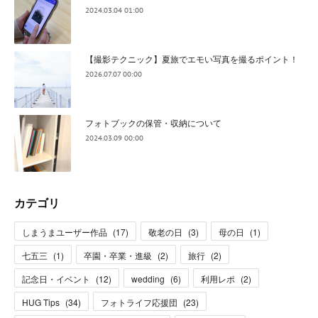
2024.03.04 01:00
【撮影テクニック】夏旅でエモい写真を撮るポイント！
2026.07.07 00:00
フォトブックの保管・収納について
2024.03.09 00:00
カテゴリ
しまうまユーザー作品
(
17
)
敬老の日
(
3
)
母の日
(
1
)
七五三
(
1
)
卒園・卒業・進級
(
2
)
旅行
(
2
)
記念日・イベント
(
12
)
wedding
(
6
)
利用レポ
(
2
)
HUG Tips
(
34
)
フォトライフ応援団
(
23
)