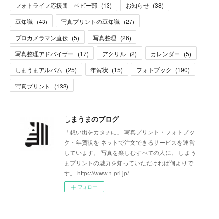
フォトライフ応援団 ベビー部
(
13
)
お知らせ
(
38
)
豆知識
(
43
)
写真プリントの豆知識
(
27
)
プロカメラマン直伝
(
5
)
写真整理
(
26
)
写真整理アドバイザー
(
17
)
アクリル
(
2
)
カレンダー
(
5
)
しまうまアルバム
(
25
)
年賀状
(
15
)
フォトブック
(
190
)
写真プリント
(
133
)
しまうまのブログ
「想い出をカタチに」 写真プリント・フォトブッ
ク・年賀状を ネットで注文できるサービスを運営
しています。 写真を楽しむすべての人に、 しまう
まプリントの魅力を知っていただければ何よりで
す。 https://www.n-pri.jp/
フォロー