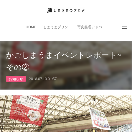
HOME
”しまうまプリント”サイト
写真整理アドバイザー
フォトライフ応援団
スマホアプリ
かごしまうまイベントレポート~
その②
お知らせ
2018.07.10 01:37