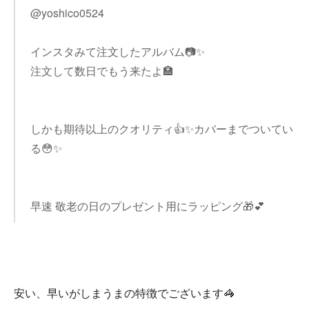
@yoshico0524
インスタみて注文したアルバム📷✨
注文して数日でもう来たよ🏣
しかも期待以上のクオリティ👍✨カバーまでついてい
る😳✨
早速 敬老の日のプレゼント用にラッピング🎁💕
安い、早いがしまうまの特徴でございます🦓