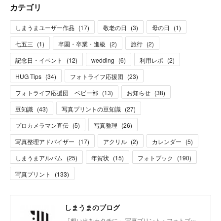
カテゴリ
しまうまユーザー作品
(
17
)
敬老の日
(
3
)
母の日
(
1
)
七五三
(
1
)
卒園・卒業・進級
(
2
)
旅行
(
2
)
記念日・イベント
(
12
)
wedding
(
6
)
利用レポ
(
2
)
HUG Tips
(
34
)
フォトライフ応援団
(
23
)
フォトライフ応援団 ベビー部
(
13
)
お知らせ
(
38
)
豆知識
(
43
)
写真プリントの豆知識
(
27
)
プロカメラマン直伝
(
5
)
写真整理
(
26
)
写真整理アドバイザー
(
17
)
アクリル
(
2
)
カレンダー
(
5
)
しまうまアルバム
(
25
)
年賀状
(
15
)
フォトブック
(
190
)
写真プリント
(
133
)
しまうまのブログ
「想い出をカタチに」 写真プリント・フォトブッ