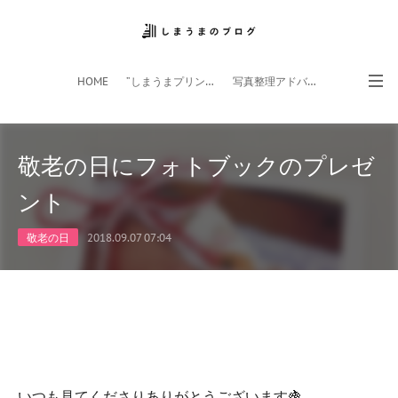
HOME
”しまうまプリント”サイト
写真整理アドバイザー
フォトライフ応援団
スマホアプリ
敬老の日にフォトブックのプレゼ
ント
敬老の日
2018.09.07 07:04
いつも見てくださりありがとうございます🍇