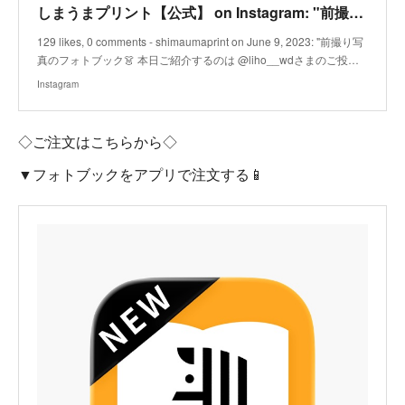
しまうまプリント【公式】 on Instagram: "前撮り写真のフォトブック👗 本日ご紹介するのは @liho__wdさまのご投稿です。 前撮りのお写真をフォトブックにしていただきました！
129 likes, 0 comments - shimaumaprint on June 9, 2023: "前撮り写
真のフォトブック👗 本日ご紹介するのは @liho__wdさまのご投…
Instagram
◇ご注文はこちらから◇
▼フォトブックをアプリで注文する📱