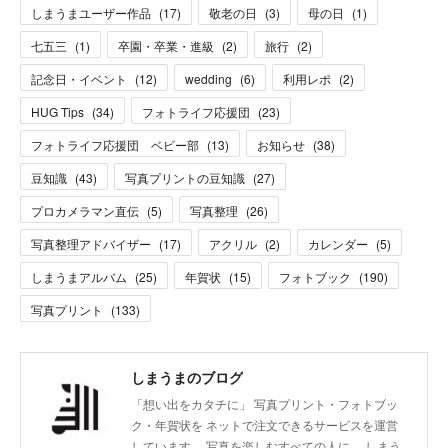
しまうまユーザー作品
(
17
)
敬老の日
(
3
)
母の日
(
1
)
七五三
(
1
)
卒園・卒業・進級
(
2
)
旅行
(
2
)
記念日・イベント
(
12
)
wedding
(
6
)
利用レポ
(
2
)
HUG Tips
(
34
)
フォトライフ応援団
(
23
)
フォトライフ応援団 ベビー部
(
13
)
お知らせ
(
38
)
豆知識
(
43
)
写真プリントの豆知識
(
27
)
プロカメラマン直伝
(
5
)
写真整理
(
26
)
写真整理アドバイザー
(
17
)
アクリル
(
2
)
カレンダー
(
5
)
しまうまアルバム
(
25
)
年賀状
(
15
)
フォトブック
(
190
)
写真プリント
(
133
)
しまうまのブログ
「想い出をカタチに」 写真プリント・フォトブッ
ク・年賀状を ネットで注文できるサービスを運営
しています。 写真を楽しむすべての人に、 しまう