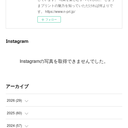
まプリントの魅力を知っていただければ何よりで
す。 https://www.n-pri.jp/
フォロー
Instagram
Instagramの写真を取得できませんでした。
アーカイブ
2026
(
29
)
(
5
)
2025
(
60
)
(
3
)
(
3
)
2024
(
57
)