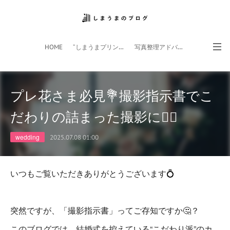
HOME
”しまうまプリント”サイト
写真整理アドバイザー
フォトライフ応援団
スマホアプリ
プレ花さま必見💐撮影指示書でこ
だわりの詰まった撮影に👰‍♀️
wedding
2025.07.08 01:00
いつもご覧いただきありがとうございます💍
突然ですが、「撮影指示書」ってご存知ですか🤔？
このブログでは、結婚式を控えている“こだわり派”のカ