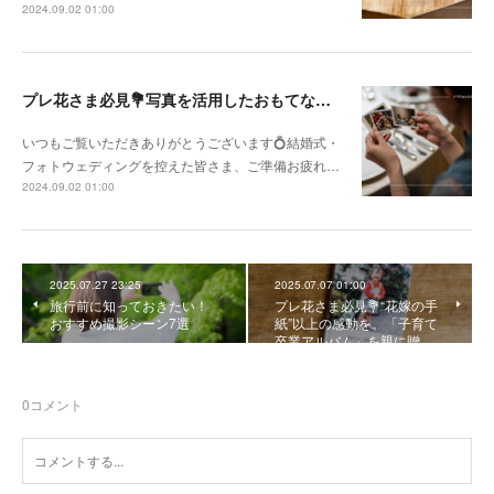
2024.09.02 01:00
プレ花さま必見💐写真を活用したおもてなしアイデア
いつもご覧いただきありがとうございます💍結婚式・
フォトウェディングを控えた皆さま、ご準備お疲れ…
2024.09.02 01:00
2025.07.27 23:25
2025.07.07 01:00
旅行前に知っておきたい！
プレ花さま必見💐“花嫁の手
おすすめ撮影シーン7選
紙”以上の感動を。「子育て
卒業アルバム」を親に贈…
0
コメント