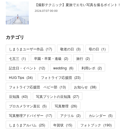
【撮影テクニック】夏旅でエモい写真を撮るポイント！
2026.07.07 00:00
カテゴリ
しまうまユーザー作品
(
17
)
敬老の日
(
3
)
母の日
(
1
)
七五三
(
1
)
卒園・卒業・進級
(
2
)
旅行
(
2
)
記念日・イベント
(
12
)
wedding
(
6
)
利用レポ
(
2
)
HUG Tips
(
34
)
フォトライフ応援団
(
23
)
フォトライフ応援団 ベビー部
(
13
)
お知らせ
(
38
)
豆知識
(
43
)
写真プリントの豆知識
(
27
)
プロカメラマン直伝
(
5
)
写真整理
(
26
)
写真整理アドバイザー
(
17
)
アクリル
(
2
)
カレンダー
(
5
)
しまうまアルバム
(
25
)
年賀状
(
15
)
フォトブック
(
190
)