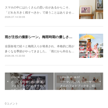
スマホの中にはたくさんの思い出があるからこそ、
「どれを大きく残すべきか」で迷うことはありませ…
2026.07.14 00:05
雨が主役の撮影シーン。梅雨時期の優しさを切り取る撮影テクニック
全国各地で続々と梅雨入りが発表され、本格的に雨が
多くなる季節がやってきました。「雨だから外出も…
2026.06.15 23:50
2024.05.09 02:26
2024.03.25 08:57
とっても簡単なのに綺麗！
テーマいろいろ！ユーザー
フォトブックのおすすめラ
さんのフォトブックをご紹
ッピング🎁
介♪
0
コメント