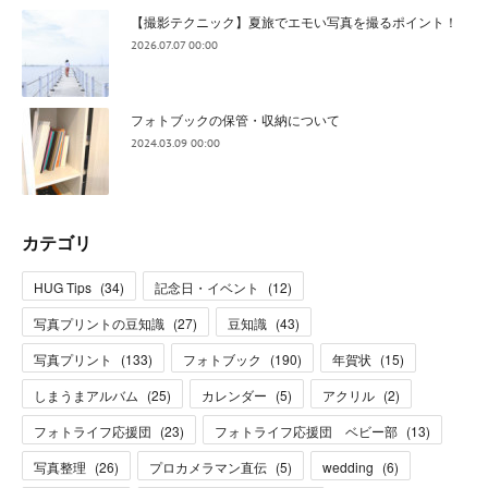
【撮影テクニック】夏旅でエモい写真を撮るポイント！
2026.07.07 00:00
フォトブックの保管・収納について
2024.03.09 00:00
カテゴリ
HUG Tips
(
34
)
記念日・イベント
(
12
)
写真プリントの豆知識
(
27
)
豆知識
(
43
)
写真プリント
(
133
)
フォトブック
(
190
)
年賀状
(
15
)
しまうまアルバム
(
25
)
カレンダー
(
5
)
アクリル
(
2
)
フォトライフ応援団
(
23
)
フォトライフ応援団 ベビー部
(
13
)
写真整理
(
26
)
プロカメラマン直伝
(
5
)
wedding
(
6
)