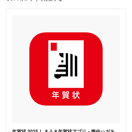
‎年賀状 2025 しまうま年賀状アプリ・喪中ハガキ／宛名印刷