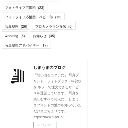
フォトライフ応援団
(
23
)
フォトライフ応援団 ベビー部
(
13
)
写真整理
(
26
)
プロカメラマン直伝
(
5
)
wedding
(
6
)
お知らせ
(
35
)
写真整理アドバイザー
(
17
)
しまうまのブログ
「想い出をカタチに」 写真プ
リント・フォトブック・年賀状
を ネットで注文できるサービ
スを運営しています。 写真を
楽しむすべての人に、 しまう
まプリントの魅力を知っていた
だければ何よりです。
https://www.n-pri.jp/
フォロー