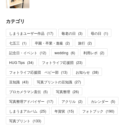
カテゴリ
しまうまユーザー作品
(
17
)
敬老の日
(
3
)
母の日
(
1
)
七五三
(
1
)
卒園・卒業・進級
(
2
)
旅行
(
2
)
記念日・イベント
(
12
)
wedding
(
6
)
利用レポ
(
2
)
HUG Tips
(
34
)
フォトライフ応援団
(
23
)
フォトライフ応援団 ベビー部
(
13
)
お知らせ
(
38
)
豆知識
(
43
)
写真プリントの豆知識
(
27
)
プロカメラマン直伝
(
5
)
写真整理
(
26
)
写真整理アドバイザー
(
17
)
アクリル
(
2
)
カレンダー
(
5
)
しまうまアルバム
(
25
)
年賀状
(
15
)
フォトブック
(
190
)
写真プリント
(
133
)