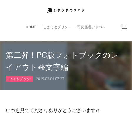
HOME
”しまうまプリント”サイト
写真整理アドバイザー
フォトライフ応援団
スマホアプリ
第二弾！PC版フォトブックのレ
イアウト🦓文字編
フォトブック
2019.02.04 07:23
いつも見てくださりありがとうございます⛄