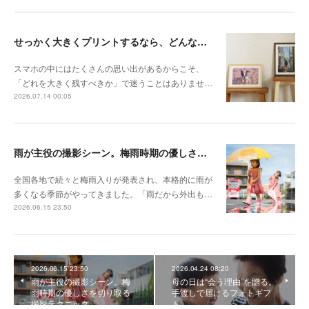
せっかく大きくプリントするなら、どんな写真が向いている？
スマホの中にはたくさんの思い出があるからこそ、
「どれを大きく残すべきか」で迷うことはありませ…
2026.07.14 00:05
雨が主役の撮影シーン。梅雨時期の優しさを切り取る撮影テクニック
全国各地で続々と梅雨入りが発表され、本格的に雨が
多くなる季節がやってきました。「雨だから外出も…
2026.06.15 23:50
2026.06.15 23:50
2026.04.24 08:20
雨が主役の撮影シーン。梅
母の日は“会う理由”を贈る。
雨時期の優しさを切り取る
手渡しで届けるフォトギフ
撮影テクニック
ト