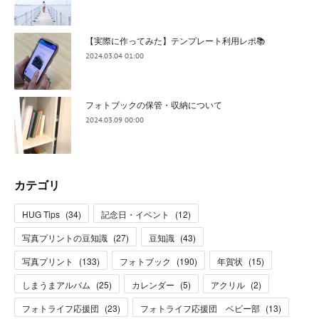
【実際に作ってみた】テンプレート利用レポ📚
2024.03.04 01:00
フォトブックの保管・収納について
2024.03.09 00:00
カテゴリ
HUG Tips
(
34
)
記念日・イベント
(
12
)
写真プリントの豆知識
(
27
)
豆知識
(
43
)
写真プリント
(
133
)
フォトブック
(
190
)
年賀状
(
15
)
しまうまアルバム
(
25
)
カレンダー
(
5
)
アクリル
(
2
)
フォトライフ応援団
(
23
)
フォトライフ応援団 ベビー部
(
13
)