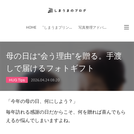
HOME
”しまうまプリント”サイト
写真整理アドバイザー
フォトライフ応援団
スマホアプリ
母の日は“会う理由”を贈る。手渡
しで届けるフォトギフト
HUG Tips
2026.04.24 08:20
「今年の母の日、何にしよう？」
毎年訪れる感謝の日だからこそ、何を贈れば喜んでもら
えるか悩んでしまいますよね。