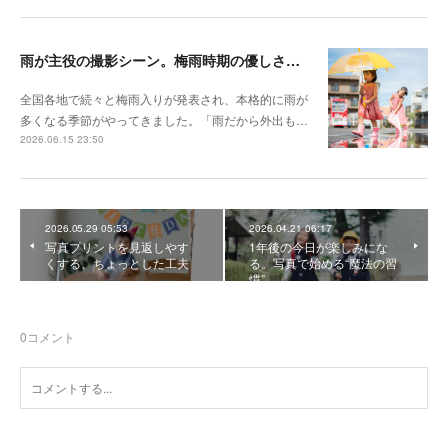
雨が主役の撮影シーン。梅雨時期の優しさを切り取る撮影テクニック
全国各地で続々と梅雨入りが発表され、本格的に雨が
多くなる季節がやってきました。「雨だから外出も…
2026.06.15 23:50
2026.05.29 05:53
2026.04.21 06:17
写真プリントを見返しやす
1年後の今日が楽しみにな
くする、ちょっとした工夫
る。写真で始める“魔法の習
慣”
0
コメント