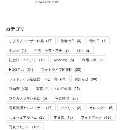
2024.03.09 00:00
カテゴリ
しまうまユーザー作品
(
17
)
敬老の日
(
3
)
母の日
(
1
)
七五三
(
1
)
卒園・卒業・進級
(
2
)
旅行
(
2
)
記念日・イベント
(
12
)
wedding
(
6
)
利用レポ
(
2
)
HUG Tips
(
34
)
フォトライフ応援団
(
23
)
フォトライフ応援団 ベビー部
(
13
)
お知らせ
(
38
)
豆知識
(
43
)
写真プリントの豆知識
(
27
)
プロカメラマン直伝
(
5
)
写真整理
(
26
)
写真整理アドバイザー
(
17
)
アクリル
(
2
)
カレンダー
(
5
)
しまうまアルバム
(
25
)
年賀状
(
15
)
フォトブック
(
190
)
写真プリント
(
133
)