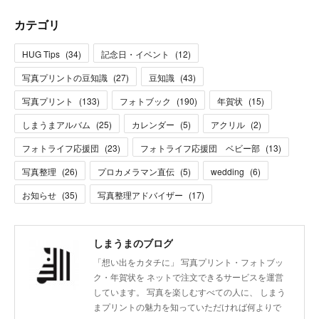
カテゴリ
HUG Tips
(
34
)
記念日・イベント
(
12
)
写真プリントの豆知識
(
27
)
豆知識
(
43
)
写真プリント
(
133
)
フォトブック
(
190
)
年賀状
(
15
)
しまうまアルバム
(
25
)
カレンダー
(
5
)
アクリル
(
2
)
フォトライフ応援団
(
23
)
フォトライフ応援団 ベビー部
(
13
)
写真整理
(
26
)
プロカメラマン直伝
(
5
)
wedding
(
6
)
お知らせ
(
35
)
写真整理アドバイザー
(
17
)
しまうまのブログ
「想い出をカタチに」 写真プリント・フォトブッ
ク・年賀状を ネットで注文できるサービスを運営
しています。 写真を楽しむすべての人に、 しまう
まプリントの魅力を知っていただければ何よりで