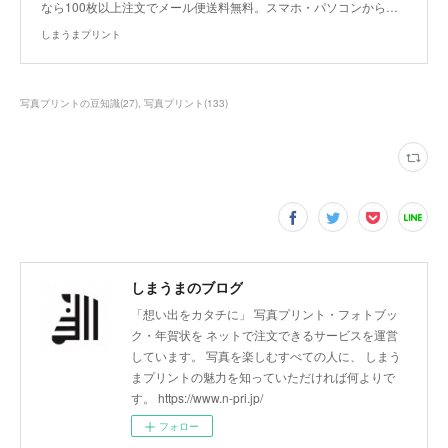
なら100枚以上注文でメール便送料無料。スマホ・パソコンから…
しまうまプリント
写真プリントの豆知識
(
27
)
写真プリント
(
133
)
しまうまのブログ
「想い出をカタチに」 写真プリント・フォトブッ
ク・年賀状を ネットで注文できるサービスを運営
しています。 写真を楽しむすべての人に、 しまう
まプリントの魅力を知っていただければ何よりで
す。 https://www.n-pri.jp/
フォロー