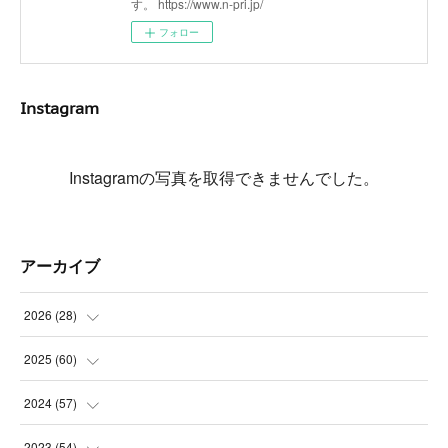
す。 https://www.n-pri.jp/
フォロー
Instagram
Instagramの写真を取得できませんでした。
アーカイブ
2026
(
28
)
(
4
)
2025
(
60
)
(
3
)
(
3
)
2024
(
57
)
(
7
)
(
3
)
(
4
)
2023
(
54
)