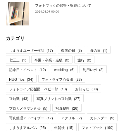
フォトブックの保管・収納について
2024.03.09 00:00
カテゴリ
しまうまユーザー作品
(
17
)
敬老の日
(
3
)
母の日
(
1
)
七五三
(
1
)
卒園・卒業・進級
(
2
)
旅行
(
2
)
記念日・イベント
(
12
)
wedding
(
6
)
利用レポ
(
2
)
HUG Tips
(
34
)
フォトライフ応援団
(
23
)
フォトライフ応援団 ベビー部
(
13
)
お知らせ
(
38
)
豆知識
(
43
)
写真プリントの豆知識
(
27
)
プロカメラマン直伝
(
5
)
写真整理
(
26
)
写真整理アドバイザー
(
17
)
アクリル
(
2
)
カレンダー
(
5
)
しまうまアルバム
(
25
)
年賀状
(
15
)
フォトブック
(
190
)