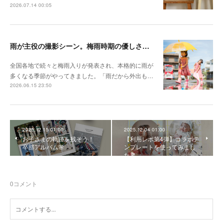
2026.07.14 00:05
雨が主役の撮影シーン。梅雨時期の優しさを切り取る撮影テクニック
全国各地で続々と梅雨入りが発表され、本格的に雨が
多くなる季節がやってきました。「雨だから外出も…
2026.06.15 23:50
2025.12.15 01:00
2025.12.04 01:00
お子さまの軌跡を残そう！
【利用レポ第4弾】コラボテ
卒部アルバム🌸
ンプレートを使ってみまし
た💐
0
コメント