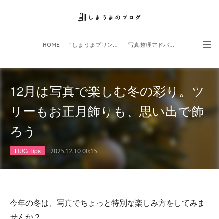
HOME
”しまうまプリント”サイト
写真整理アドバイザー
フォトライフ応援団
スマホアプリ
12月は写真で楽しむ冬の彩り。ツ
リーもお正月飾りも、思い出で飾
ろう
HUG Tips
2025.12.10 00:15
今年の冬は、写真でちょっと特別な楽しみ方をしてみま
せんか？