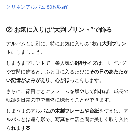
▷リネンアルバム(80枚収納)
② お気に入りは“大判プリント”で飾る
アルバムとは別に、特にお気に入りの1枚は
大判プリン
ト
にしましょう。
しまうまプリントで一番人気の
6切サイズ
は、リビング
や玄関に飾ると、ふと目に入るたびに
その日のあたたか
い記憶がよみがえり
、
心がほっこり
します。
さらに、節目ごとにフレームを増やして飾れば、成長の
軌跡を日常の中で自然に味わうことができます。
しまうまのアルバムの
木製フレームや台紙
を使えば、ア
ルバムとは違う形で、写真を生活空間に美しく取り入れ
られます🌸