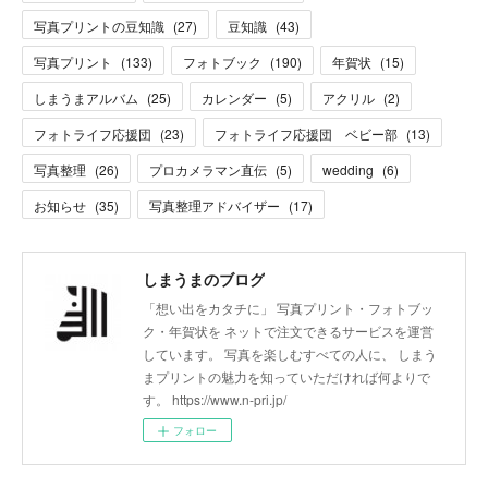
写真プリントの豆知識
(
27
)
豆知識
(
43
)
写真プリント
(
133
)
フォトブック
(
190
)
年賀状
(
15
)
しまうまアルバム
(
25
)
カレンダー
(
5
)
アクリル
(
2
)
フォトライフ応援団
(
23
)
フォトライフ応援団 ベビー部
(
13
)
写真整理
(
26
)
プロカメラマン直伝
(
5
)
wedding
(
6
)
お知らせ
(
35
)
写真整理アドバイザー
(
17
)
しまうまのブログ
「想い出をカタチに」 写真プリント・フォトブッ
ク・年賀状を ネットで注文できるサービスを運営
しています。 写真を楽しむすべての人に、 しまう
まプリントの魅力を知っていただければ何よりで
す。 https://www.n-pri.jp/
フォロー