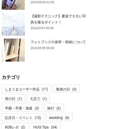
2024.03.04 01:00
【撮影テクニック】夏旅でエモい写
真を撮るポイント！
2026.07.07 00:00
フォトブックの保管・収納について
2024.03.09 00:00
カテゴリ
しまうまユーザー作品
(
17
)
敬老の日
(
3
)
母の日
(
1
)
七五三
(
1
)
卒園・卒業・進級
(
2
)
旅行
(
2
)
記念日・イベント
(
12
)
wedding
(
6
)
利用レポ
(
2
)
HUG Tips
(
34
)