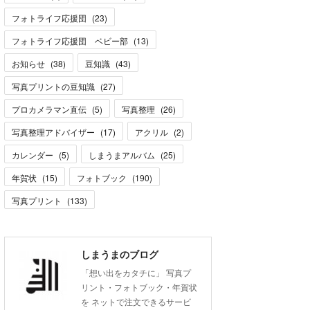
フォトライフ応援団
(
23
)
フォトライフ応援団 ベビー部
(
13
)
お知らせ
(
38
)
豆知識
(
43
)
写真プリントの豆知識
(
27
)
プロカメラマン直伝
(
5
)
写真整理
(
26
)
写真整理アドバイザー
(
17
)
アクリル
(
2
)
カレンダー
(
5
)
しまうまアルバム
(
25
)
年賀状
(
15
)
フォトブック
(
190
)
写真プリント
(
133
)
しまうまのブログ
「想い出をカタチに」 写真プ
リント・フォトブック・年賀状
を ネットで注文できるサービ