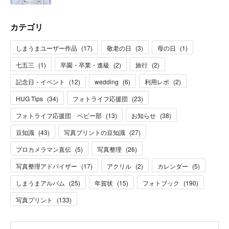
カテゴリ
しまうまユーザー作品
(
17
)
敬老の日
(
3
)
母の日
(
1
)
七五三
(
1
)
卒園・卒業・進級
(
2
)
旅行
(
2
)
記念日・イベント
(
12
)
wedding
(
6
)
利用レポ
(
2
)
HUG Tips
(
34
)
フォトライフ応援団
(
23
)
フォトライフ応援団 ベビー部
(
13
)
お知らせ
(
38
)
豆知識
(
43
)
写真プリントの豆知識
(
27
)
プロカメラマン直伝
(
5
)
写真整理
(
26
)
写真整理アドバイザー
(
17
)
アクリル
(
2
)
カレンダー
(
5
)
しまうまアルバム
(
25
)
年賀状
(
15
)
フォトブック
(
190
)
写真プリント
(
133
)