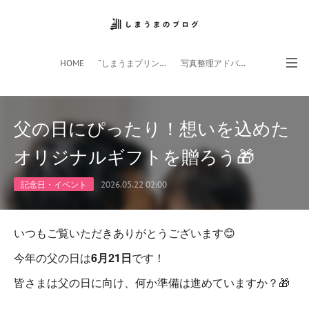
HOME
”しまうまプリント”サイト
写真整理アドバイザー
フォトライフ応援団
スマホアプリ
父の日にぴったり！想いを込めた
オリジナルギフトを贈ろう🎁
記念日・イベント
2026.05.22 02:00
いつもご覧いただきありがとうございます😊
今年の父の日は
6月21日
です！
皆さまは父の日に向け、何か準備は進めていますか？🎁