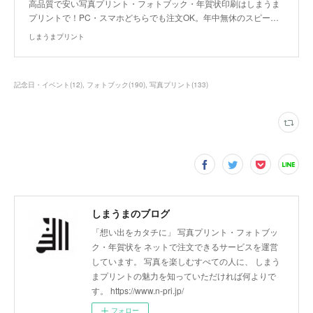
高品質で安い写真プリント・フォトブック・年賀状印刷はしまうま
プリントで！PC・スマホどちらでも注文OK。年中無休のスピー…
しまうまプリント
記念日・イベント
(
12
)
フォトブック
(
190
)
写真プリント
(
133
)
しまうまのブログ
「想い出をカタチに」 写真プリント・フォトブッ
ク・年賀状を ネットで注文できるサービスを運営
しています。 写真を楽しむすべての人に、 しまう
まプリントの魅力を知っていただければ何よりで
す。 https://www.n-pri.jp/
フォロー