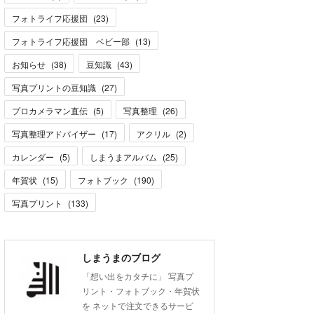
フォトライフ応援団
(
23
)
フォトライフ応援団 ベビー部
(
13
)
お知らせ
(
38
)
豆知識
(
43
)
写真プリントの豆知識
(
27
)
プロカメラマン直伝
(
5
)
写真整理
(
26
)
写真整理アドバイザー
(
17
)
アクリル
(
2
)
カレンダー
(
5
)
しまうまアルバム
(
25
)
年賀状
(
15
)
フォトブック
(
190
)
写真プリント
(
133
)
しまうまのブログ
「想い出をカタチに」 写真プ
リント・フォトブック・年賀状
を ネットで注文できるサービ