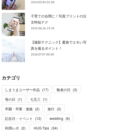
2024.03.04 01:00
子育ての合間に！写真プリントの注
文時短テク
2025.06.26 23:35
【撮影テクニック】夏旅でエモい写
真を撮るポイント！
2026.07.07 00:00
カテゴリ
しまうまユーザー作品
(
17
)
敬老の日
(
3
)
母の日
(
1
)
七五三
(
1
)
卒園・卒業・進級
(
2
)
旅行
(
2
)
記念日・イベント
(
12
)
wedding
(
6
)
利用レポ
(
2
)
HUG Tips
(
34
)