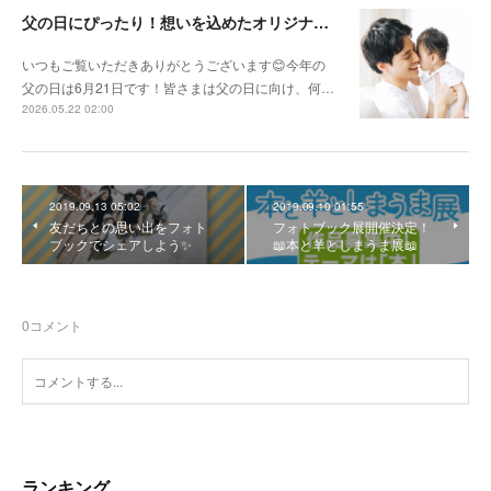
父の日にぴったり！想いを込めたオリジナルギフトを贈ろう🎁
いつもご覧いただきありがとうございます😊今年の
父の日は6月21日です！皆さまは父の日に向け、何…
2026.05.22 02:00
2019.09.13 05:02
2019.09.10 01:55
友だちとの思い出をフォト
フォトブック展開催決定！
ブックでシェアしよう✨
📖本と羊としまうま展📖
0
コメント
ランキング