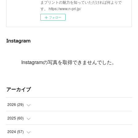
まプリントの魅力を知っていただければ何よりで
す。 https://www.n-pri.jp/
フォロー
Instagram
Instagramの写真を取得できませんでした。
アーカイブ
2026
(
29
)
(
5
)
2025
(
60
)
(
3
)
(
3
)
2024
(
57
)