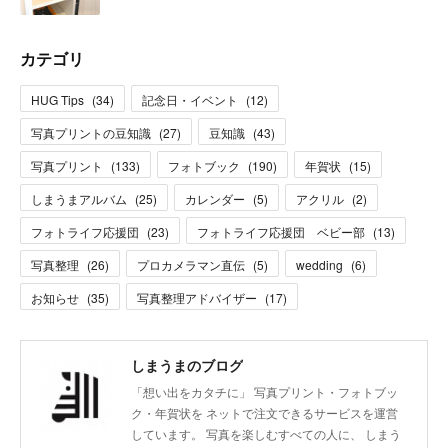
カテゴリ
HUG Tips
(
34
)
記念日・イベント
(
12
)
写真プリントの豆知識
(
27
)
豆知識
(
43
)
写真プリント
(
133
)
フォトブック
(
190
)
年賀状
(
15
)
しまうまアルバム
(
25
)
カレンダー
(
5
)
アクリル
(
2
)
フォトライフ応援団
(
23
)
フォトライフ応援団 ベビー部
(
13
)
写真整理
(
26
)
プロカメラマン直伝
(
5
)
wedding
(
6
)
お知らせ
(
35
)
写真整理アドバイザー
(
17
)
しまうまのブログ
「想い出をカタチに」 写真プリント・フォトブッ
ク・年賀状を ネットで注文できるサービスを運営
しています。 写真を楽しむすべての人に、 しまう