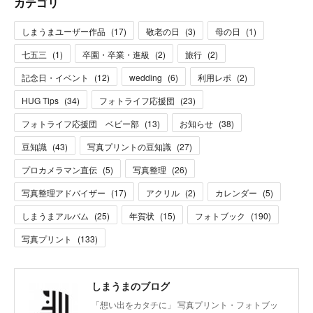
カテゴリ
しまうまユーザー作品
(
17
)
敬老の日
(
3
)
母の日
(
1
)
七五三
(
1
)
卒園・卒業・進級
(
2
)
旅行
(
2
)
記念日・イベント
(
12
)
wedding
(
6
)
利用レポ
(
2
)
HUG Tips
(
34
)
フォトライフ応援団
(
23
)
フォトライフ応援団 ベビー部
(
13
)
お知らせ
(
38
)
豆知識
(
43
)
写真プリントの豆知識
(
27
)
プロカメラマン直伝
(
5
)
写真整理
(
26
)
写真整理アドバイザー
(
17
)
アクリル
(
2
)
カレンダー
(
5
)
しまうまアルバム
(
25
)
年賀状
(
15
)
フォトブック
(
190
)
写真プリント
(
133
)
しまうまのブログ
「想い出をカタチに」 写真プリント・フォトブッ