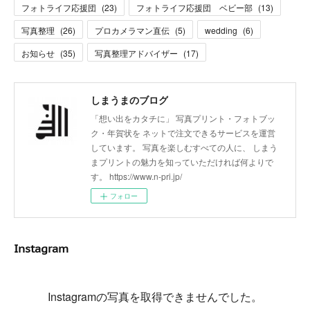
フォトライフ応援団
(
23
)
フォトライフ応援団 ベビー部
(
13
)
写真整理
(
26
)
プロカメラマン直伝
(
5
)
wedding
(
6
)
お知らせ
(
35
)
写真整理アドバイザー
(
17
)
しまうまのブログ
「想い出をカタチに」 写真プリント・フォトブッ
ク・年賀状を ネットで注文できるサービスを運営
しています。 写真を楽しむすべての人に、 しまう
まプリントの魅力を知っていただければ何よりで
す。 https://www.n-pri.jp/
フォロー
Instagram
Instagramの写真を取得できませんでした。