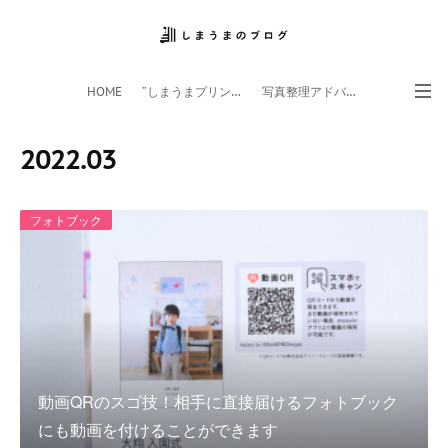
HOME
”しまうまプリント”サイト
写真整理アドバイザー
フォトライフ応援団
スマホアプリ
2022
.
03
フォトブック
動画QRのスゴ技！相手に直接届けるフォトブック
にも動画を付けることができます