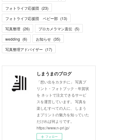
フォトライフ応援団
(
23
)
フォトライフ応援団 ベビー部
(
13
)
写真整理
(
26
)
プロカメラマン直伝
(
5
)
wedding
(
6
)
お知らせ
(
35
)
写真整理アドバイザー
(
17
)
しまうまのブログ
「想い出をカタチに」 写真プ
リント・フォトブック・年賀状
を ネットで注文できるサービ
スを運営しています。 写真を
楽しむすべての人に、 しまう
まプリントの魅力を知っていた
だければ何よりです。
https://www.n-pri.jp/
フォロー