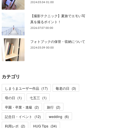
2024.03.04 01:00
【撮影テクニック】夏旅でエモい写
真を撮るポイント！
2026.07.07 00:00
フォトブックの保管・収納について
2024.03.09 00:00
カテゴリ
しまうまユーザー作品
(
17
)
敬老の日
(
3
)
母の日
(
1
)
七五三
(
1
)
卒園・卒業・進級
(
2
)
旅行
(
2
)
記念日・イベント
(
12
)
wedding
(
6
)
利用レポ
(
2
)
HUG Tips
(
34
)