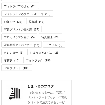
フォトライフ応援団
(
23
)
フォトライフ応援団 ベビー部
(
13
)
お知らせ
(
38
)
豆知識
(
43
)
写真プリントの豆知識
(
27
)
プロカメラマン直伝
(
5
)
写真整理
(
26
)
写真整理アドバイザー
(
17
)
アクリル
(
2
)
カレンダー
(
5
)
しまうまアルバム
(
25
)
年賀状
(
15
)
フォトブック
(
190
)
写真プリント
(
133
)
しまうまのブログ
「想い出をカタチに」 写真プ
リント・フォトブック・年賀状
を ネットで注文できるサービ