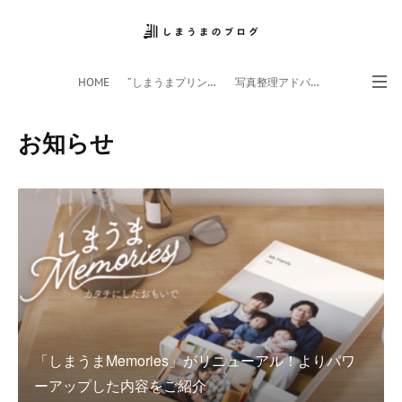
HOME
”しまうまプリント”サイト
写真整理アドバイザー
フォトライフ応援団
スマホアプリ
お知らせ
「しまうまMemories」がリニューアル！よりパワ
ーアップした内容をご紹介