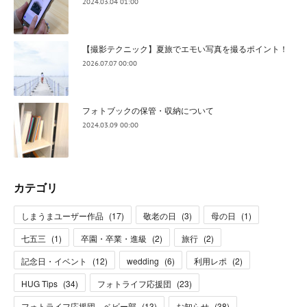
2024.03.04 01:00
【撮影テクニック】夏旅でエモい写真を撮るポイント！
2026.07.07 00:00
フォトブックの保管・収納について
2024.03.09 00:00
カテゴリ
しまうまユーザー作品
(
17
)
敬老の日
(
3
)
母の日
(
1
)
七五三
(
1
)
卒園・卒業・進級
(
2
)
旅行
(
2
)
記念日・イベント
(
12
)
wedding
(
6
)
利用レポ
(
2
)
HUG Tips
(
34
)
フォトライフ応援団
(
23
)
フォトライフ応援団 ベビー部
(
13
)
お知らせ
(
38
)