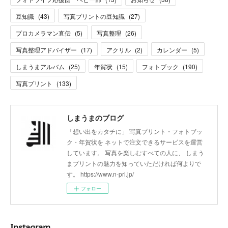
豆知識
(
43
)
写真プリントの豆知識
(
27
)
プロカメラマン直伝
(
5
)
写真整理
(
26
)
写真整理アドバイザー
(
17
)
アクリル
(
2
)
カレンダー
(
5
)
しまうまアルバム
(
25
)
年賀状
(
15
)
フォトブック
(
190
)
写真プリント
(
133
)
しまうまのブログ
「想い出をカタチに」 写真プリント・フォトブッ
ク・年賀状を ネットで注文できるサービスを運営
しています。 写真を楽しむすべての人に、 しまう
まプリントの魅力を知っていただければ何よりで
す。 https://www.n-pri.jp/
フォロー
Instagram