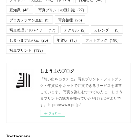
豆知識
(
43
)
写真プリントの豆知識
(
27
)
プロカメラマン直伝
(
5
)
写真整理
(
26
)
写真整理アドバイザー
(
17
)
アクリル
(
2
)
カレンダー
(
5
)
しまうまアルバム
(
25
)
年賀状
(
15
)
フォトブック
(
190
)
写真プリント
(
133
)
しまうまのブログ
「想い出をカタチに」 写真プリント・フォトブッ
ク・年賀状を ネットで注文できるサービスを運営
しています。 写真を楽しむすべての人に、 しまう
まプリントの魅力を知っていただければ何よりで
す。 https://www.n-pri.jp/
フォロー
Instagram