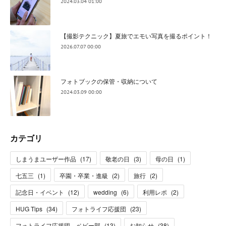
2024.03.04 01:00
【撮影テクニック】夏旅でエモい写真を撮るポイント！
2026.07.07 00:00
フォトブックの保管・収納について
2024.03.09 00:00
カテゴリ
しまうまユーザー作品
(
17
)
敬老の日
(
3
)
母の日
(
1
)
七五三
(
1
)
卒園・卒業・進級
(
2
)
旅行
(
2
)
記念日・イベント
(
12
)
wedding
(
6
)
利用レポ
(
2
)
HUG Tips
(
34
)
フォトライフ応援団
(
23
)
フォトライフ応援団 ベビー部
(
13
)
お知らせ
(
38
)