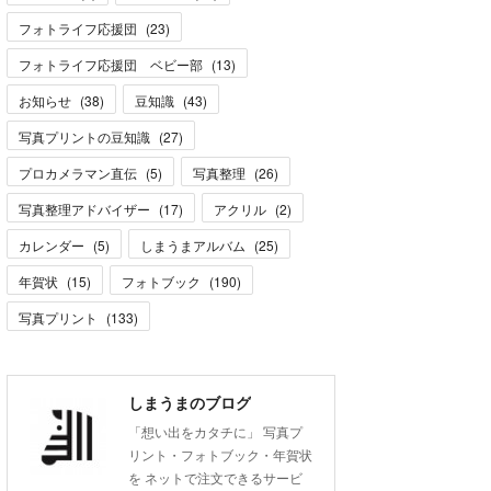
フォトライフ応援団
(
23
)
フォトライフ応援団 ベビー部
(
13
)
お知らせ
(
38
)
豆知識
(
43
)
写真プリントの豆知識
(
27
)
プロカメラマン直伝
(
5
)
写真整理
(
26
)
写真整理アドバイザー
(
17
)
アクリル
(
2
)
カレンダー
(
5
)
しまうまアルバム
(
25
)
年賀状
(
15
)
フォトブック
(
190
)
写真プリント
(
133
)
しまうまのブログ
「想い出をカタチに」 写真プ
リント・フォトブック・年賀状
を ネットで注文できるサービ