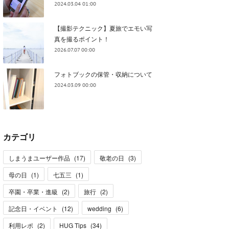
2024.03.04 01:00
【撮影テクニック】夏旅でエモい写
真を撮るポイント！
2026.07.07 00:00
フォトブックの保管・収納について
2024.03.09 00:00
カテゴリ
しまうまユーザー作品
(
17
)
敬老の日
(
3
)
母の日
(
1
)
七五三
(
1
)
卒園・卒業・進級
(
2
)
旅行
(
2
)
記念日・イベント
(
12
)
wedding
(
6
)
利用レポ
(
2
)
HUG Tips
(
34
)