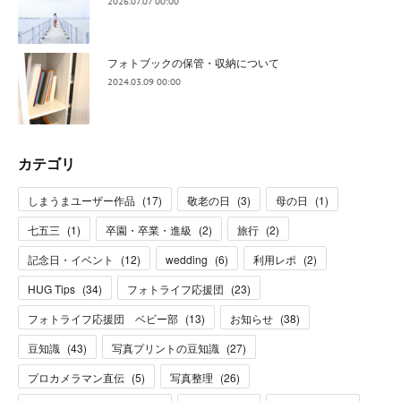
2026.07.07 00:00
フォトブックの保管・収納について
2024.03.09 00:00
カテゴリ
しまうまユーザー作品
(
17
)
敬老の日
(
3
)
母の日
(
1
)
七五三
(
1
)
卒園・卒業・進級
(
2
)
旅行
(
2
)
記念日・イベント
(
12
)
wedding
(
6
)
利用レポ
(
2
)
HUG Tips
(
34
)
フォトライフ応援団
(
23
)
フォトライフ応援団 ベビー部
(
13
)
お知らせ
(
38
)
豆知識
(
43
)
写真プリントの豆知識
(
27
)
プロカメラマン直伝
(
5
)
写真整理
(
26
)