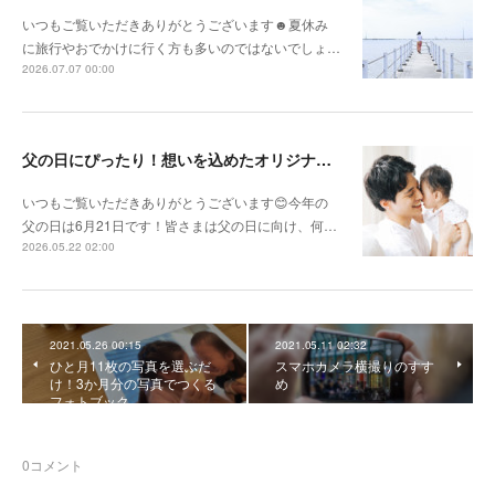
いつもご覧いただきありがとうございます☻夏休み
に旅行やおでかけに行く方も多いのではないでしょ…
2026.07.07 00:00
父の日にぴったり！想いを込めたオリジナルギフトを贈ろう🎁
いつもご覧いただきありがとうございます😊今年の
父の日は6月21日です！皆さまは父の日に向け、何…
2026.05.22 02:00
2021.05.26 00:15
2021.05.11 02:32
ひと月11枚の写真を選ぶだ
スマホカメラ横撮りのすす
け！3か月分の写真でつくる
め
フォトブック
0
コメント