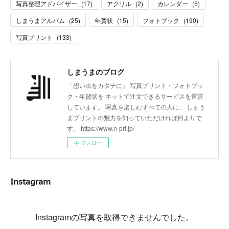
写真整理アドバイザー
(
17
)
アクリル
(
2
)
カレンダー
(
5
)
しまうまアルバム
(
25
)
年賀状
(
15
)
フォトブック
(
190
)
写真プリント
(
133
)
しまうまのブログ
「想い出をカタチに」 写真プリント・フォトブッ
ク・年賀状を ネットで注文できるサービスを運営
しています。 写真を楽しむすべての人に、 しまう
まプリントの魅力を知っていただければ何よりで
す。 https://www.n-pri.jp/
フォロー
Instagram
Instagramの写真を取得できませんでした。