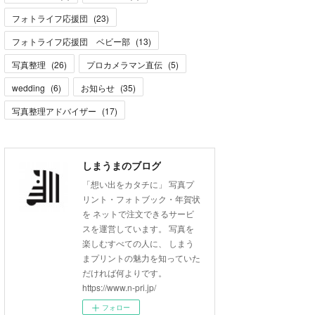
フォトライフ応援団
(
23
)
フォトライフ応援団 ベビー部
(
13
)
写真整理
(
26
)
プロカメラマン直伝
(
5
)
wedding
(
6
)
お知らせ
(
35
)
写真整理アドバイザー
(
17
)
しまうまのブログ
「想い出をカタチに」 写真プ
リント・フォトブック・年賀状
を ネットで注文できるサービ
スを運営しています。 写真を
楽しむすべての人に、 しまう
まプリントの魅力を知っていた
だければ何よりです。
https://www.n-pri.jp/
フォロー