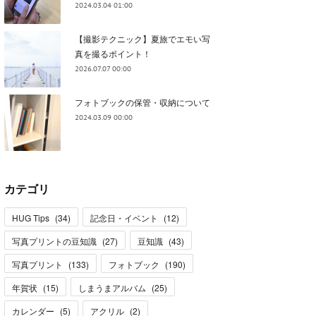
2024.03.04 01:00
【撮影テクニック】夏旅でエモい写
真を撮るポイント！
2026.07.07 00:00
フォトブックの保管・収納について
2024.03.09 00:00
カテゴリ
HUG Tips
(
34
)
記念日・イベント
(
12
)
写真プリントの豆知識
(
27
)
豆知識
(
43
)
写真プリント
(
133
)
フォトブック
(
190
)
年賀状
(
15
)
しまうまアルバム
(
25
)
カレンダー
(
5
)
アクリル
(
2
)