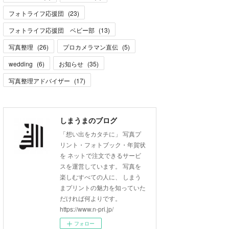
フォトライフ応援団
(
23
)
フォトライフ応援団 ベビー部
(
13
)
写真整理
(
26
)
プロカメラマン直伝
(
5
)
wedding
(
6
)
お知らせ
(
35
)
写真整理アドバイザー
(
17
)
しまうまのブログ
「想い出をカタチに」 写真プ
リント・フォトブック・年賀状
を ネットで注文できるサービ
スを運営しています。 写真を
楽しむすべての人に、 しまう
まプリントの魅力を知っていた
だければ何よりです。
https://www.n-pri.jp/
フォロー