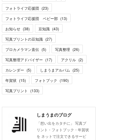
フォトライフ応援団
(
23
)
フォトライフ応援団 ベビー部
(
13
)
お知らせ
(
38
)
豆知識
(
43
)
写真プリントの豆知識
(
27
)
プロカメラマン直伝
(
5
)
写真整理
(
26
)
写真整理アドバイザー
(
17
)
アクリル
(
2
)
カレンダー
(
5
)
しまうまアルバム
(
25
)
年賀状
(
15
)
フォトブック
(
190
)
写真プリント
(
133
)
しまうまのブログ
「想い出をカタチに」 写真プ
リント・フォトブック・年賀状
を ネットで注文できるサービ