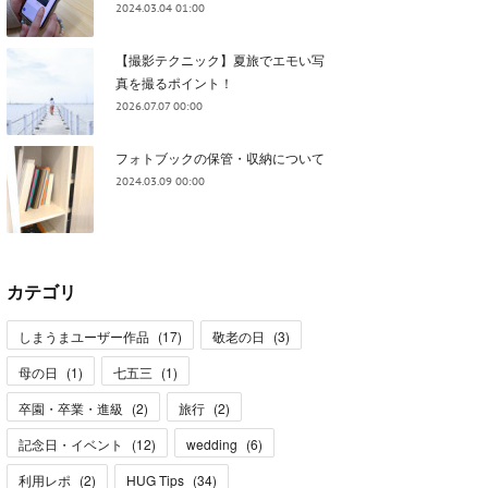
2024.03.04 01:00
【撮影テクニック】夏旅でエモい写
真を撮るポイント！
2026.07.07 00:00
フォトブックの保管・収納について
2024.03.09 00:00
カテゴリ
しまうまユーザー作品
(
17
)
敬老の日
(
3
)
母の日
(
1
)
七五三
(
1
)
卒園・卒業・進級
(
2
)
旅行
(
2
)
記念日・イベント
(
12
)
wedding
(
6
)
利用レポ
(
2
)
HUG Tips
(
34
)