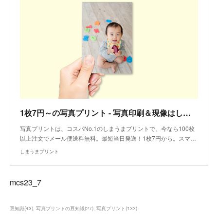
1枚7円～の写真プリント - 写真印刷＆現像はしまうまプリント
写真プリントは、コスパNo.1のしまうまプリントで。今なら100枚
以上注文でメール便送料無料。最短当日発送！1枚7円から。スマ…
しまうまプリント
mcs23_7
豆知識
(
43
)
写真プリントの豆知識
(
27
)
写真プリント
(
133
)