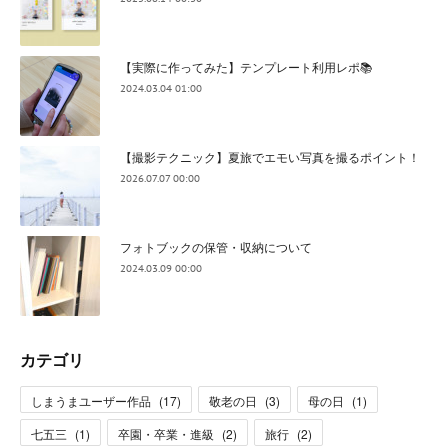
【実際に作ってみた】テンプレート利用レポ📚
2024.03.04 01:00
【撮影テクニック】夏旅でエモい写真を撮るポイント！
2026.07.07 00:00
フォトブックの保管・収納について
2024.03.09 00:00
カテゴリ
しまうまユーザー作品
(
17
)
敬老の日
(
3
)
母の日
(
1
)
七五三
(
1
)
卒園・卒業・進級
(
2
)
旅行
(
2
)