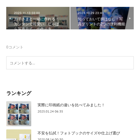
2023.11.13 03:00
2023.10.29 23:40
お子さまと一緒に作れる！
知っておいて損はなし！写
カンタンで可愛い「じゃば
真プリントの2つの便利機能
ら写真立て」の作り方
0
コメント
ランキング
実際に印画紙の違いを比べてみました！
2025.01.24 06:35
不安を払拭！フォトブックのサイズや仕上げ選び
2025.08.14 00:30