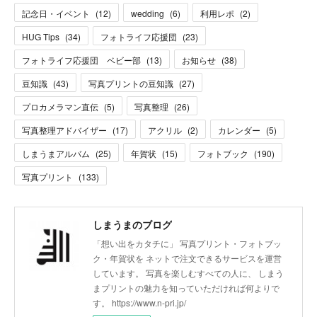
記念日・イベント
(
12
)
wedding
(
6
)
利用レポ
(
2
)
HUG Tips
(
34
)
フォトライフ応援団
(
23
)
フォトライフ応援団 ベビー部
(
13
)
お知らせ
(
38
)
豆知識
(
43
)
写真プリントの豆知識
(
27
)
プロカメラマン直伝
(
5
)
写真整理
(
26
)
写真整理アドバイザー
(
17
)
アクリル
(
2
)
カレンダー
(
5
)
しまうまアルバム
(
25
)
年賀状
(
15
)
フォトブック
(
190
)
写真プリント
(
133
)
しまうまのブログ
「想い出をカタチに」 写真プリント・フォトブッ
ク・年賀状を ネットで注文できるサービスを運営
しています。 写真を楽しむすべての人に、 しまう
まプリントの魅力を知っていただければ何よりで
す。 https://www.n-pri.jp/