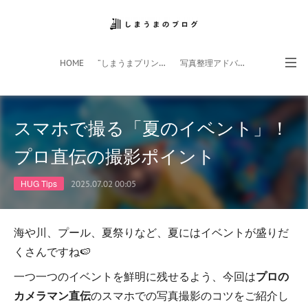
HOME
”しまうまプリント”サイト
写真整理アドバイザー
フォトライフ応援団
スマホアプリ
スマホで撮る「夏のイベント」！
プロ直伝の撮影ポイント
HUG Tips
2025.07.02 00:05
海や川、プール、夏祭りなど、夏にはイベントが盛りだ
くさんですね🍉
一つ一つのイベントを鮮明に残せるよう、今回は
プロの
カメラマン直伝
のスマホでの写真撮影のコツをご紹介し