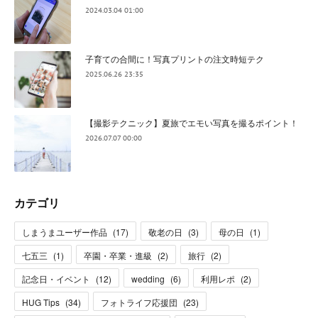
2024.03.04 01:00
子育ての合間に！写真プリントの注文時短テク
2025.06.26 23:35
【撮影テクニック】夏旅でエモい写真を撮るポイント！
2026.07.07 00:00
カテゴリ
しまうまユーザー作品
(
17
)
敬老の日
(
3
)
母の日
(
1
)
七五三
(
1
)
卒園・卒業・進級
(
2
)
旅行
(
2
)
記念日・イベント
(
12
)
wedding
(
6
)
利用レポ
(
2
)
HUG Tips
(
34
)
フォトライフ応援団
(
23
)