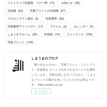
フォトライフ応援団 ベビー部
(
13
)
お知らせ
(
38
)
豆知識
(
43
)
写真プリントの豆知識
(
27
)
プロカメラマン直伝
(
5
)
写真整理
(
26
)
写真整理アドバイザー
(
17
)
アクリル
(
2
)
カレンダー
(
5
)
しまうまアルバム
(
25
)
年賀状
(
15
)
フォトブック
(
190
)
写真プリント
(
133
)
しまうまのブログ
「想い出をカタチに」 写真プリント・フォトブッ
ク・年賀状を ネットで注文できるサービスを運営
しています。 写真を楽しむすべての人に、 しまう
まプリントの魅力を知っていただければ何よりで
す。 https://www.n-pri.jp/
フォロー