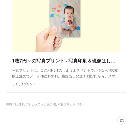
1枚7円～の写真プリント - 写真印刷＆現像はしまうまプリント
写真プリントは、コスパNo.1のしまうまプリントで。今なら100枚
以上注文でメール便送料無料。最短当日発送！1枚7円から。スマ…
しまうまプリント
HUG Tips
(
34
)
プロカメラマン直伝
(
5
)
写真プリント
(
133
)