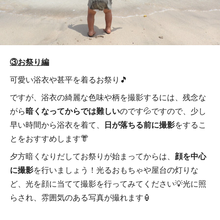
③お祭り編
可愛い浴衣や甚平を着るお祭り🎵
ですが、浴衣の綺麗な色味や柄を撮影するには、残念な
がら
暗くなってからでは
難しい
のです💦ですので、少し
早い時間から浴衣を着て、
日が落ちる前に撮影
をするこ
とをおすすめします👘
夕方暗くなりだしてお祭りが始まってからは、
顔を中心
に撮影
を行いましょう！光るおもちゃや屋台の灯りな
ど、光を顔に当てて撮影を行ってみてください💡光に照
らされ、雰囲気のある写真が撮れます🏮