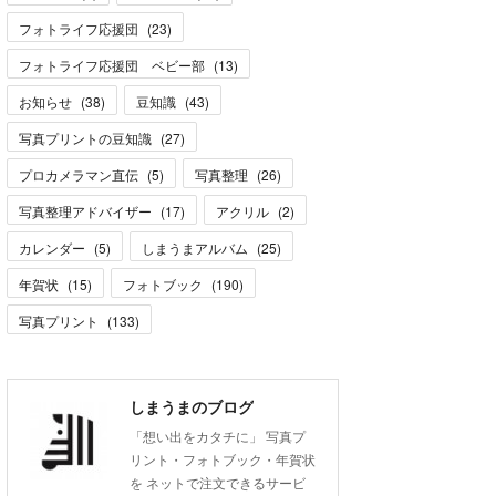
フォトライフ応援団
(
23
)
フォトライフ応援団 ベビー部
(
13
)
お知らせ
(
38
)
豆知識
(
43
)
写真プリントの豆知識
(
27
)
プロカメラマン直伝
(
5
)
写真整理
(
26
)
写真整理アドバイザー
(
17
)
アクリル
(
2
)
カレンダー
(
5
)
しまうまアルバム
(
25
)
年賀状
(
15
)
フォトブック
(
190
)
写真プリント
(
133
)
しまうまのブログ
「想い出をカタチに」 写真プ
リント・フォトブック・年賀状
を ネットで注文できるサービ