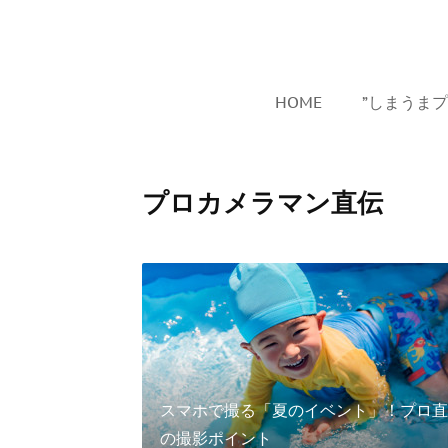
HOME
”しまうま
プロカメラマン直伝
スマホで撮る「夏のイベント」！プロ直
の撮影ポイント