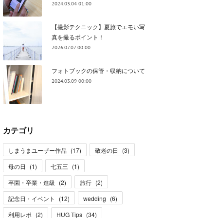
2024.03.04 01:00
【撮影テクニック】夏旅でエモい写
真を撮るポイント！
2026.07.07 00:00
フォトブックの保管・収納について
2024.03.09 00:00
カテゴリ
しまうまユーザー作品
(
17
)
敬老の日
(
3
)
母の日
(
1
)
七五三
(
1
)
卒園・卒業・進級
(
2
)
旅行
(
2
)
記念日・イベント
(
12
)
wedding
(
6
)
利用レポ
(
2
)
HUG Tips
(
34
)