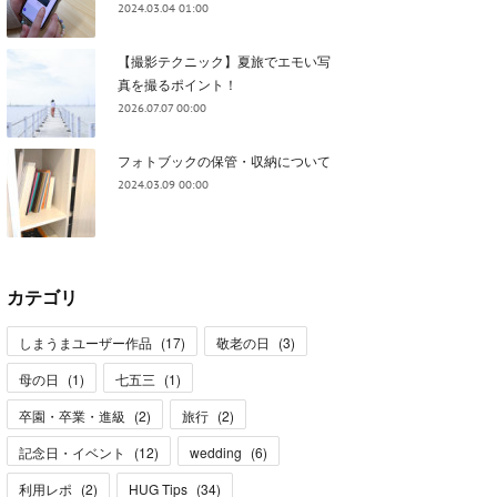
2024.03.04 01:00
【撮影テクニック】夏旅でエモい写
真を撮るポイント！
2026.07.07 00:00
フォトブックの保管・収納について
2024.03.09 00:00
カテゴリ
しまうまユーザー作品
(
17
)
敬老の日
(
3
)
母の日
(
1
)
七五三
(
1
)
卒園・卒業・進級
(
2
)
旅行
(
2
)
記念日・イベント
(
12
)
wedding
(
6
)
利用レポ
(
2
)
HUG Tips
(
34
)