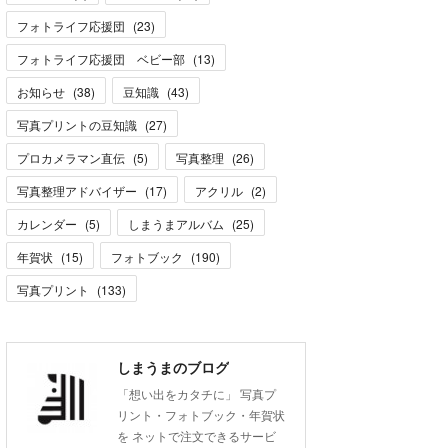
フォトライフ応援団
(
23
)
フォトライフ応援団 ベビー部
(
13
)
お知らせ
(
38
)
豆知識
(
43
)
写真プリントの豆知識
(
27
)
プロカメラマン直伝
(
5
)
写真整理
(
26
)
写真整理アドバイザー
(
17
)
アクリル
(
2
)
カレンダー
(
5
)
しまうまアルバム
(
25
)
年賀状
(
15
)
フォトブック
(
190
)
写真プリント
(
133
)
しまうまのブログ
「想い出をカタチに」 写真プ
リント・フォトブック・年賀状
を ネットで注文できるサービ