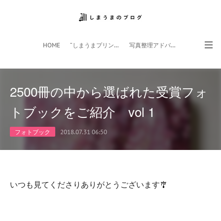
HOME
”しまうまプリント”サイト
写真整理アドバイザー
フォトライフ応援団
スマホアプリ
2500冊の中から選ばれた受賞フォ
トブックをご紹介 vol 1
フォトブック
2018.07.31 06:50
いつも見てくださりありがとうございます🎐