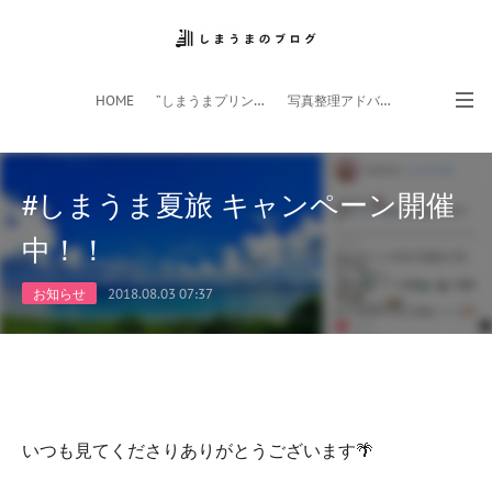
HOME
”しまうまプリント”サイト
写真整理アドバイザー
フォトライフ応援団
スマホアプリ
#しまうま夏旅 キャンペーン開催
中！！
お知らせ
2018.08.03 07:37
いつも見てくださりありがとうございます🌴