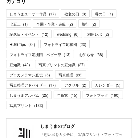
カテゴリ
しまうまユーザー作品
(
17
)
敬老の日
(
3
)
母の日
(
1
)
七五三
(
1
)
卒園・卒業・進級
(
2
)
旅行
(
2
)
記念日・イベント
(
12
)
wedding
(
6
)
利用レポ
(
2
)
HUG Tips
(
34
)
フォトライフ応援団
(
23
)
フォトライフ応援団 ベビー部
(
13
)
お知らせ
(
38
)
豆知識
(
43
)
写真プリントの豆知識
(
27
)
プロカメラマン直伝
(
5
)
写真整理
(
26
)
写真整理アドバイザー
(
17
)
アクリル
(
2
)
カレンダー
(
5
)
しまうまアルバム
(
25
)
年賀状
(
15
)
フォトブック
(
190
)
写真プリント
(
133
)
しまうまのブログ
「想い出をカタチに」 写真プリント・フォトブッ