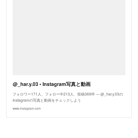
@_har.y.03 • Instagram写真と動画
フォロワー171人、フォロー中213人、投稿369件 ― @_har.y.03の
Instagramの写真と動画をチェックしよう
www.instagram.com