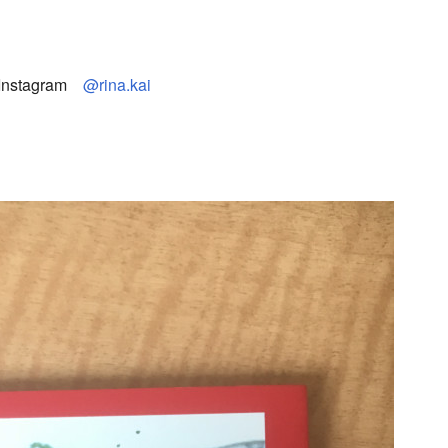
stagram
@rina.kai