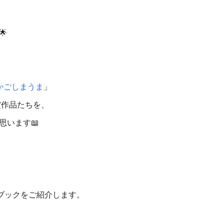

かごしまうま
」
賞作品たちを、
思います📖
ォトブックをご紹介します。