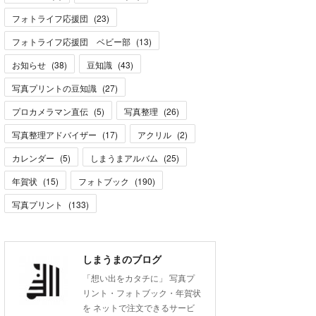
フォトライフ応援団
(
23
)
フォトライフ応援団 ベビー部
(
13
)
お知らせ
(
38
)
豆知識
(
43
)
写真プリントの豆知識
(
27
)
プロカメラマン直伝
(
5
)
写真整理
(
26
)
写真整理アドバイザー
(
17
)
アクリル
(
2
)
カレンダー
(
5
)
しまうまアルバム
(
25
)
年賀状
(
15
)
フォトブック
(
190
)
写真プリント
(
133
)
しまうまのブログ
「想い出をカタチに」 写真プ
リント・フォトブック・年賀状
を ネットで注文できるサービ