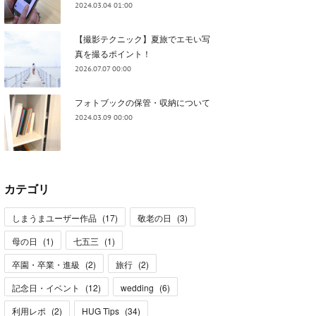
2024.03.04 01:00
【撮影テクニック】夏旅でエモい写
真を撮るポイント！
2026.07.07 00:00
フォトブックの保管・収納について
2024.03.09 00:00
カテゴリ
しまうまユーザー作品
(
17
)
敬老の日
(
3
)
母の日
(
1
)
七五三
(
1
)
卒園・卒業・進級
(
2
)
旅行
(
2
)
記念日・イベント
(
12
)
wedding
(
6
)
利用レポ
(
2
)
HUG Tips
(
34
)