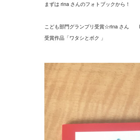
まずは rina さんのフォトブックから！
こども部門グランプリ受賞☆rina さん In
受賞作品「ワタシとボク 」