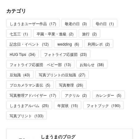
カテゴリ
しまうまユーザー作品
(
17
)
敬老の日
(
3
)
母の日
(
1
)
七五三
(
1
)
卒園・卒業・進級
(
2
)
旅行
(
2
)
記念日・イベント
(
12
)
wedding
(
6
)
利用レポ
(
2
)
HUG Tips
(
34
)
フォトライフ応援団
(
23
)
フォトライフ応援団 ベビー部
(
13
)
お知らせ
(
38
)
豆知識
(
43
)
写真プリントの豆知識
(
27
)
プロカメラマン直伝
(
5
)
写真整理
(
26
)
写真整理アドバイザー
(
17
)
アクリル
(
2
)
カレンダー
(
5
)
しまうまアルバム
(
25
)
年賀状
(
15
)
フォトブック
(
190
)
写真プリント
(
133
)
しまうまのブログ