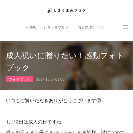
HOME
”しまうまプリント”サイト
写真整理アドバイザー
フォトライフ応援団
スマホアプリ
成人祝いに贈りたい！感動フォト
ブック
フォトブック
2024.12.27 01:00
いつもご覧いただきありがとうございます😊
1月13日は成人の日ですね。
成人を迎えるお子さまがいらっしゃる皆様、誠におめで