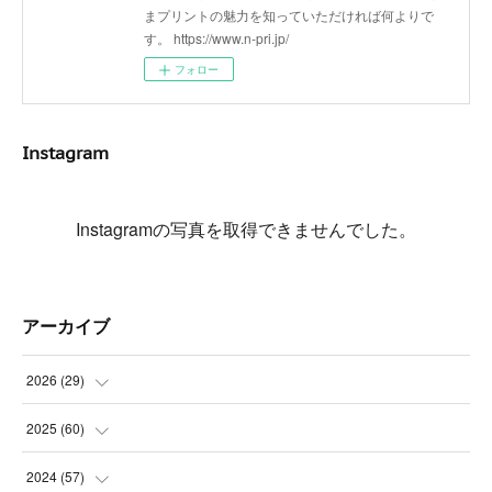
まプリントの魅力を知っていただければ何よりで
す。 https://www.n-pri.jp/
フォロー
Instagram
Instagramの写真を取得できませんでした。
アーカイブ
2026
(
29
)
(
5
)
2025
(
60
)
(
3
)
(
3
)
2024
(
57
)