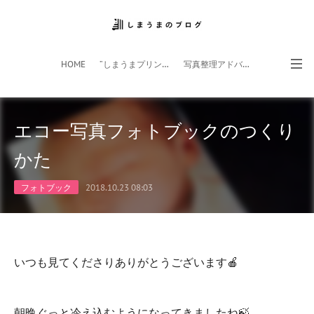
HOME
”しまうまプリント”サイト
写真整理アドバイザー
フォトライフ応援団
スマホアプリ
エコー写真フォトブックのつくり
かた
フォトブック
2018.10.23 08:03
いつも見てくださりありがとうございます🍎
朝晩ぐっと冷え込むようになってきましたね🍃