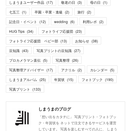
しまうまユーザー作品
(
17
)
敬老の日
(
3
)
母の日
(
1
)
七五三
(
1
)
卒園・卒業・進級
(
2
)
旅行
(
2
)
記念日・イベント
(
12
)
wedding
(
6
)
利用レポ
(
2
)
HUG Tips
(
34
)
フォトライフ応援団
(
23
)
フォトライフ応援団 ベビー部
(
13
)
お知らせ
(
38
)
豆知識
(
43
)
写真プリントの豆知識
(
27
)
プロカメラマン直伝
(
5
)
写真整理
(
26
)
写真整理アドバイザー
(
17
)
アクリル
(
2
)
カレンダー
(
5
)
しまうまアルバム
(
25
)
年賀状
(
15
)
フォトブック
(
190
)
写真プリント
(
133
)
しまうまのブログ
「想い出をカタチに」 写真プリント・フォトブッ
ク・年賀状を ネットで注文できるサービスを運営
しています。 写真を楽しむすべての人に、 しまう