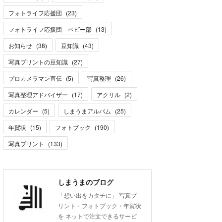
フォトライフ応援団
(
23
)
フォトライフ応援団 ベビー部
(
13
)
お知らせ
(
38
)
豆知識
(
43
)
写真プリントの豆知識
(
27
)
プロカメラマン直伝
(
5
)
写真整理
(
26
)
写真整理アドバイザー
(
17
)
アクリル
(
2
)
カレンダー
(
5
)
しまうまアルバム
(
25
)
年賀状
(
15
)
フォトブック
(
190
)
写真プリント
(
133
)
しまうまのブログ
「想い出をカタチに」 写真プ
リント・フォトブック・年賀状
を ネットで注文できるサービ