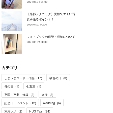
2024.03.04 01:00
【撮影テクニック】夏旅でエモい写
真を撮るポイント！
2026.07.07 00:00
フォトブックの保管・収納について
2024.03.09 00:00
カテゴリ
しまうまユーザー作品
(
17
)
敬老の日
(
3
)
母の日
(
1
)
七五三
(
1
)
卒園・卒業・進級
(
2
)
旅行
(
2
)
記念日・イベント
(
12
)
wedding
(
6
)
利用レポ
(
2
)
HUG Tips
(
34
)