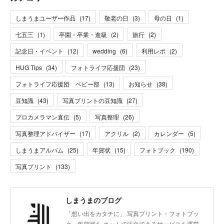
しまうまユーザー作品
(
17
)
敬老の日
(
3
)
母の日
(
1
)
七五三
(
1
)
卒園・卒業・進級
(
2
)
旅行
(
2
)
記念日・イベント
(
12
)
wedding
(
6
)
利用レポ
(
2
)
HUG Tips
(
34
)
フォトライフ応援団
(
23
)
フォトライフ応援団 ベビー部
(
13
)
お知らせ
(
38
)
豆知識
(
43
)
写真プリントの豆知識
(
27
)
プロカメラマン直伝
(
5
)
写真整理
(
26
)
写真整理アドバイザー
(
17
)
アクリル
(
2
)
カレンダー
(
5
)
しまうまアルバム
(
25
)
年賀状
(
15
)
フォトブック
(
190
)
写真プリント
(
133
)
しまうまのブログ
「想い出をカタチに」 写真プリント・フォトブッ
ク・年賀状を ネットで注文できるサービスを運営